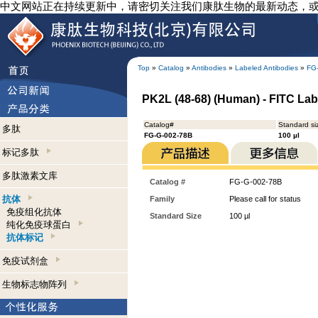
中文网站正在持续更新中，请密切关注我们康肽生物的最新动态，
Top
»
Catalog
»
Antibodies
»
Labeled Antibodies
»
FG
PK2L (48-68) (Human) - FITC Lab
Catalog#
Standard si
多肽
FG-G-002-78B
100 µl
标记多肽
多肽激素文库
Catalog #
FG-G-002-78B
抗体
Family
Please call for status
免疫组化抗体
Standard Size
100 µl
纯化免疫球蛋白
抗体标记
免疫试剂盒
生物标志物阵列