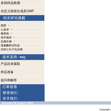
多肽样品检测
自定义肽链合成及GMP
肥胖
心血管
糖尿病
老年痴呆
抗微生物
激素酶联试剂盒
抗癌小分子化合物
产品目录索取
样品准备
提问和解答
Saturday 08 August, 2026
Copyrigh