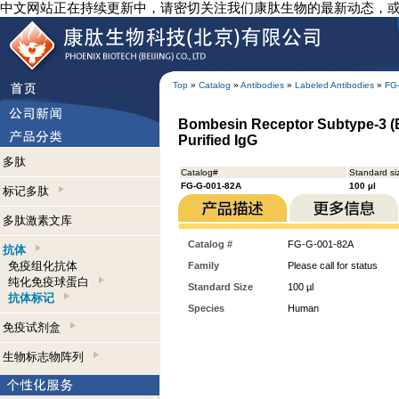
中文网站正在持续更新中，请密切关注我们康肽生物的最新动态，
Top
»
Catalog
»
Antibodies
»
Labeled Antibodies
»
FG
Bombesin Receptor Subtype-3 (B
Purified IgG
多肽
Catalog#
Standard si
FG-G-001-82A
100 µl
标记多肽
多肽激素文库
Catalog #
FG-G-001-82A
抗体
免疫组化抗体
Family
Please call for status
纯化免疫球蛋白
Standard Size
100 µl
抗体标记
Species
Human
免疫试剂盒
生物标志物阵列