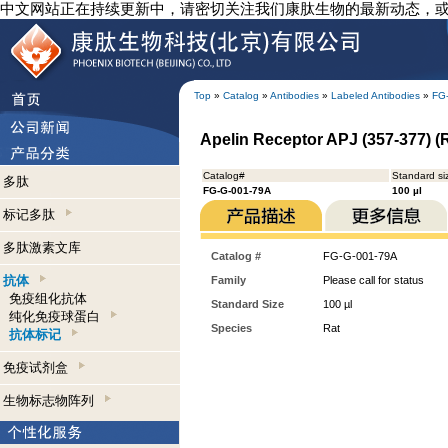
中文网站正在持续更新中，请密切关注我们康肽生物的最新动态，
Top
»
Catalog
»
Antibodies
»
Labeled Antibodies
»
FG
Apelin Receptor APJ (357-377) (R
Catalog#
Standard si
多肽
FG-G-001-79A
100 µl
标记多肽
多肽激素文库
Catalog #
FG-G-001-79A
抗体
Family
Please call for status
免疫组化抗体
Standard Size
100 µl
纯化免疫球蛋白
Species
Rat
抗体标记
免疫试剂盒
生物标志物阵列