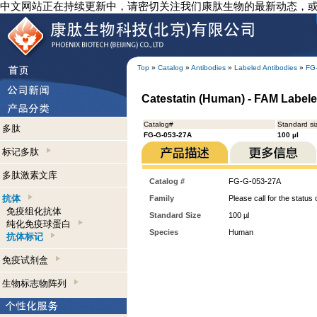
中文网站正在持续更新中，请密切关注我们康肽生物的最新动态，
Top
»
Catalog
»
Antibodies
»
Labeled Antibodies
»
FG
Catestatin (Human) - FAM Labele
Catalog#
Standard si
多肽
FG-G-053-27A
100 µl
标记多肽
多肽激素文库
Catalog #
FG-G-053-27A
抗体
Family
Please call for the status o
免疫组化抗体
Standard Size
100 µl
纯化免疫球蛋白
Species
Human
抗体标记
免疫试剂盒
生物标志物阵列