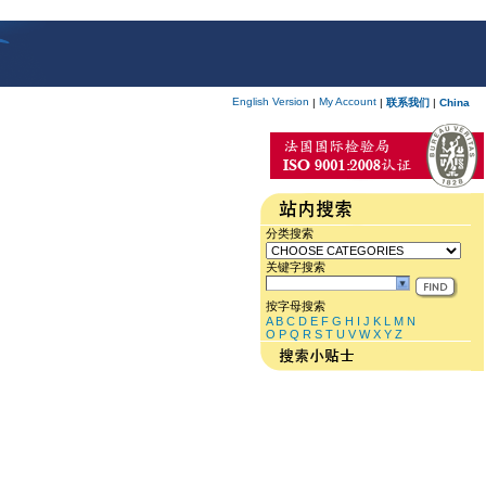
English Version
My Account
|
|
联系我们
|
China
分类搜索
关键字搜索
按字母搜索
A
B
C
D
E
F
G
H
I
J
K
L
M
N
O
P
Q
R
S
T
U
V
W
X
Y
Z