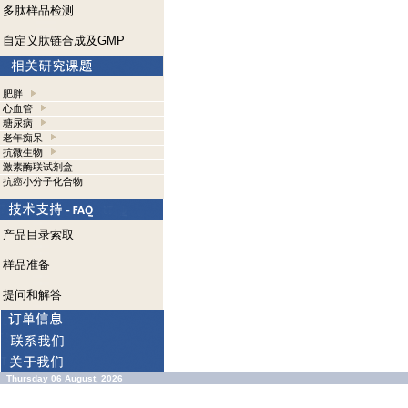
多肽样品检测
自定义肽链合成及GMP
肥胖
心血管
糖尿病
老年痴呆
抗微生物
激素酶联试剂盒
抗癌小分子化合物
产品目录索取
样品准备
提问和解答
Thursday 06 August, 2026