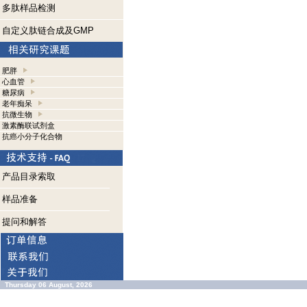
多肽样品检测
自定义肽链合成及GMP
肥胖
心血管
糖尿病
老年痴呆
抗微生物
激素酶联试剂盒
抗癌小分子化合物
产品目录索取
样品准备
提问和解答
Thursday 06 August, 2026