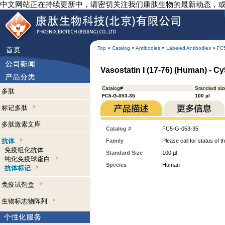
中文网站正在持续更新中，请密切关注我们康肽生物的最新动态，
Top
»
Catalog
»
Antibodies
»
Labeled Antibodies
»
FC
Vasostatin I (17-76) (Human) - Cy
Catalog#
Standard siz
多肽
FC5-G-053-35
100 µl
标记多肽
多肽激素文库
Catalog #
FC5-G-053-35
抗体
Family
Please call for status of th
免疫组化抗体
Standard Size
100 µl
纯化免疫球蛋白
Species
Human
抗体标记
免疫试剂盒
生物标志物阵列