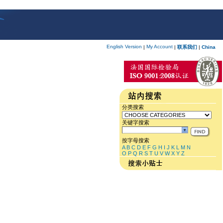
English Version
My Account
|
|
联系我们
|
China
分类搜索
关键字搜索
按字母搜索
A
B
C
D
E
F
G
H
I
J
K
L
M
N
O
P
Q
R
S
T
U
V
W
X
Y
Z