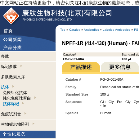
中文网站正在持续更新中，请密切关注我们康肽生物的最新动态，
Top
»
Catalog
»
Antibodies
»
Labeled Antibodies
»
FG
NPFF-1R (414-430) (Human) - FAM
Catalog#
Standard si
多肽
FG-G-001-60A
100 µl
标记多肽
多肽激素文库
Catalog #
FG-G-001-60A
抗体
Family
Please call for status of th
免疫组化抗体
Standard Size
100 µl
纯化免疫球蛋白
Sequence
Glu - Gly - Pro - Gly - Cys
抗体标记
- Ile
Species
Human
免疫试剂盒
生物标志物阵列