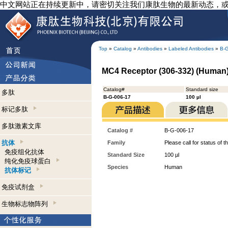
中文网站正在持续更新中，请密切关注我们康肽生物的最新动态，
Top
»
Catalog
»
Antibodies
»
Labeled Antibodies
»
B-
MC4 Receptor (306-332) (Human) -
Catalog#
Standard size
多肽
B-G-006-17
100 µl
标记多肽
多肽激素文库
Catalog #
B-G-006-17
抗体
Family
Please call for status of th
免疫组化抗体
Standard Size
100 µl
纯化免疫球蛋白
Species
Human
抗体标记
免疫试剂盒
生物标志物阵列