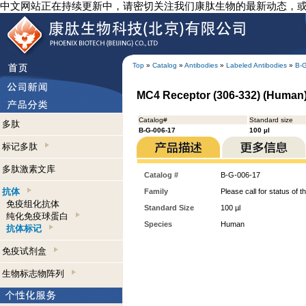
中文网站正在持续更新中，请密切关注我们康肽生物的最新动态，
Top
»
Catalog
»
Antibodies
»
Labeled Antibodies
»
B-
MC4 Receptor (306-332) (Human) -
Catalog#
Standard size
多肽
B-G-006-17
100 µl
标记多肽
多肽激素文库
Catalog #
B-G-006-17
抗体
Family
Please call for status of th
免疫组化抗体
Standard Size
100 µl
纯化免疫球蛋白
Species
Human
抗体标记
免疫试剂盒
生物标志物阵列