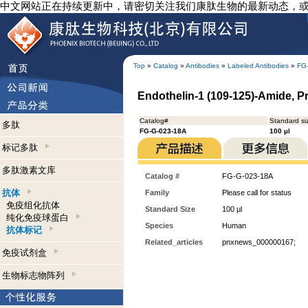
中文网站正在持续更新中，请密切关注我们康肽生物的最新动态，
Top
»
Catalog
»
Antibodies
»
Labeled Antibodies
»
FG
Endothelin-1 (109-125)-Amide, P
Catalog#
Standard si
多肽
FG-G-023-18A
100 µl
标记多肽
多肽激素文库
Catalog #
FG-G-023-18A
抗体
Family
Please call for status
免疫组化抗体
Standard Size
100 µl
纯化免疫球蛋白
Species
Human
抗体标记
Related_articles
pnxnews_000000167;
免疫试剂盒
生物标志物阵列