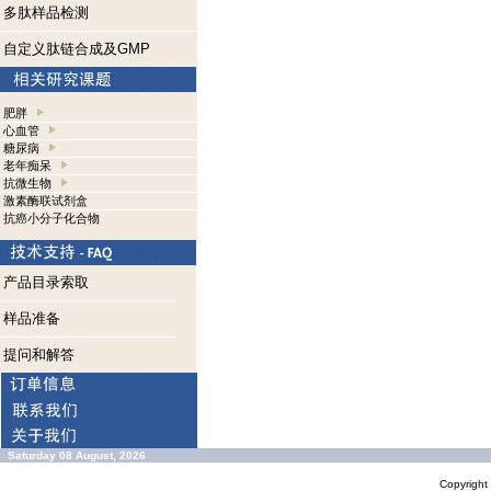
多肽样品检测
自定义肽链合成及GMP
肥胖
心血管
糖尿病
老年痴呆
抗微生物
激素酶联试剂盒
抗癌小分子化合物
产品目录索取
样品准备
提问和解答
Saturday 08 August, 2026
Copyrigh