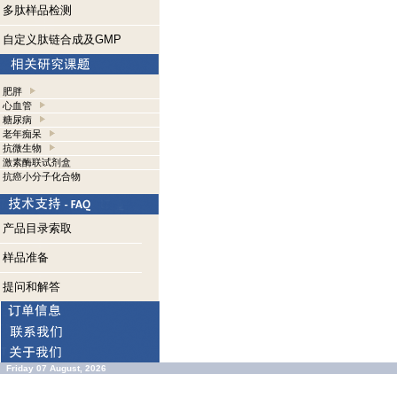
多肽样品检测
自定义肽链合成及GMP
肥胖
心血管
糖尿病
老年痴呆
抗微生物
激素酶联试剂盒
抗癌小分子化合物
产品目录索取
样品准备
提问和解答
Friday 07 August, 2026