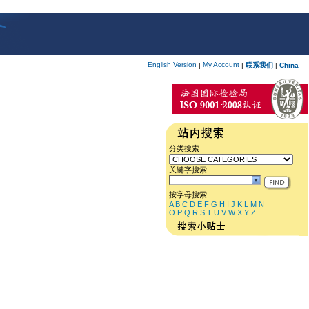
English Version
My Account
|
|
联系我们
|
China
分类搜索
关键字搜索
按字母搜索
A
B
C
D
E
F
G
H
I
J
K
L
M
N
O
P
Q
R
S
T
U
V
W
X
Y
Z