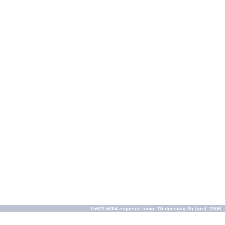
156215614 requests since Wednesday 05 April, 2006