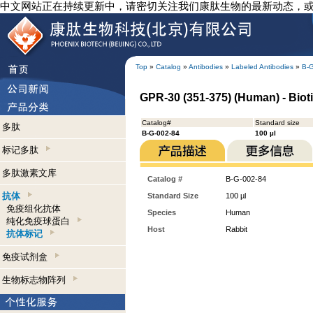
中文网站正在持续更新中，请密切关注我们康肽生物的最新动态，
Top
»
Catalog
»
Antibodies
»
Labeled Antibodies
»
B-
GPR-30 (351-375) (Human) - Bioti
Catalog#
Standard size
多肽
B-G-002-84
100 µl
标记多肽
多肽激素文库
Catalog #
B-G-002-84
抗体
Standard Size
100 µl
免疫组化抗体
Species
Human
纯化免疫球蛋白
Host
Rabbit
抗体标记
免疫试剂盒
生物标志物阵列