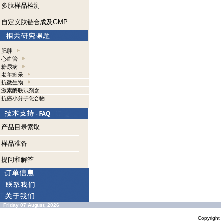
多肽样品检测
自定义肽链合成及GMP
肥胖
心血管
糖尿病
老年痴呆
抗微生物
激素酶联试剂盒
抗癌小分子化合物
产品目录索取
样品准备
提问和解答
Friday 07 August, 2026
Copyrigh