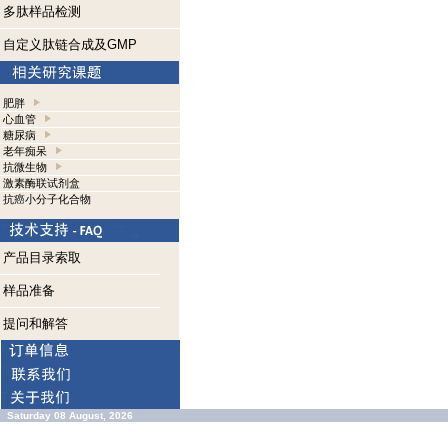
多肽样品检测
自定义肽链合成及GMP
肥胖
心血管
糖尿病
老年痴呆
抗微生物
激素酶联试剂盒
抗癌小分子化合物
产品目录索取
样品准备
提问和解答
Saturday 08 August, 2026