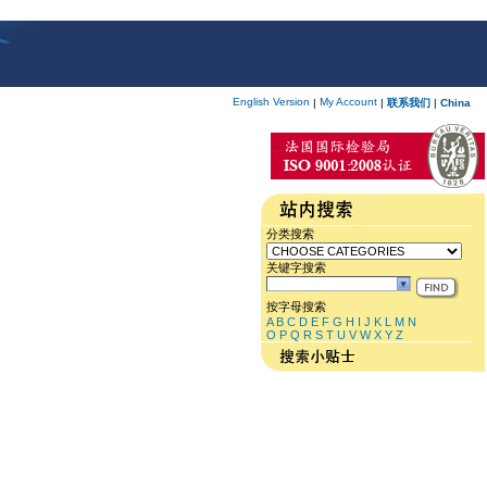
English Version
My Account
|
|
联系我们
|
China
分类搜索
关键字搜索
按字母搜索
A
B
C
D
E
F
G
H
I
J
K
L
M
N
O
P
Q
R
S
T
U
V
W
X
Y
Z