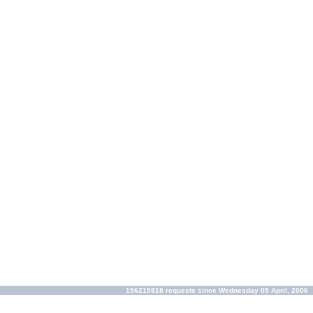
156215818 requests since Wednesday 05 April, 2006