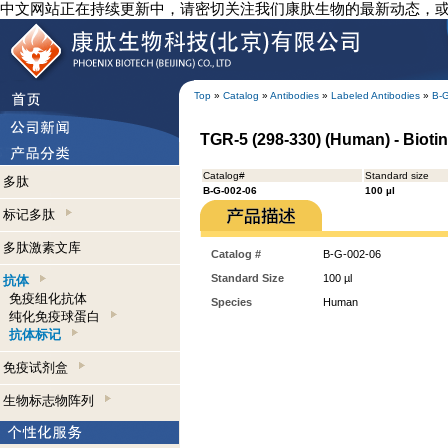
中文网站正在持续更新中，请密切关注我们康肽生物的最新动态，
Top
»
Catalog
»
Antibodies
»
Labeled Antibodies
»
B-
TGR-5 (298-330) (Human) - Biotin
Catalog#
Standard size
多肽
B-G-002-06
100 µl
标记多肽
多肽激素文库
Catalog #
B-G-002-06
Standard Size
100 µl
抗体
免疫组化抗体
Species
Human
纯化免疫球蛋白
抗体标记
免疫试剂盒
生物标志物阵列