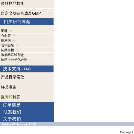
多肽样品检测
自定义肽链合成及GMP
肥胖
心血管
糖尿病
老年痴呆
抗微生物
激素酶联试剂盒
抗癌小分子化合物
产品目录索取
样品准备
提问和解答
Friday 07 August, 2026
Copyrigh