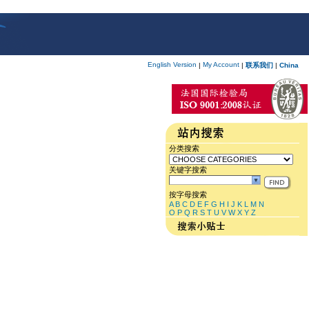
English Version
My Account
|
|
联系我们
|
China
分类搜索
关键字搜索
按字母搜索
A
B
C
D
E
F
G
H
I
J
K
L
M
N
O
P
Q
R
S
T
U
V
W
X
Y
Z