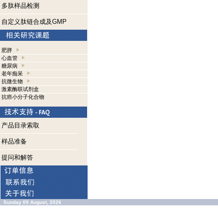
多肽样品检测
自定义肽链合成及GMP
肥胖
心血管
糖尿病
老年痴呆
抗微生物
激素酶联试剂盒
抗癌小分子化合物
产品目录索取
样品准备
提问和解答
Sunday 09 August, 2026