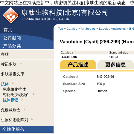
中文网站正在持续更新中，请密切关注我们康肽生物的最新动态，
Top
»
Catalog
»
Antibodies
»
Labeled Antibodies
»
B-
Vasohibin [Cys0] (286-299) (Huma
Catalog#
Standard size
多肽
B-G-002-96
100 µl
标记多肽
多肽激素文库
Catalog #
B-G-002-96
抗体
Standard Size
100 µl
免疫组化抗体
Species
Human
纯化免疫球蛋白
抗体标记
免疫试剂盒
生物标志物阵列