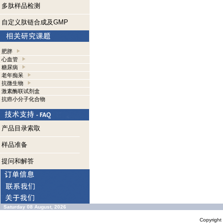
多肽样品检测
自定义肽链合成及GMP
肥胖
心血管
糖尿病
老年痴呆
抗微生物
激素酶联试剂盒
抗癌小分子化合物
产品目录索取
样品准备
提问和解答
Saturday 08 August, 2026
Copyrigh