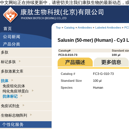
中文网站正在持续更新中，请密切关注我们康肽生物的最新动态，
Top
»
Catalog
»
Antibodies
»
Labeled Antibodies
»
FC
Salusin (50-mer) (Human) - Cy3 L
Catalog#
Standard siz
多肽
FC3-G-010-73
100 µl
标记多肽
多肽激素文库
Catalog #
FC3-G-010-73
抗体
Standard Size
100 µl
免疫组化抗体
Species
Human
纯化免疫球蛋白
抗体标记
免疫试剂盒
生物标志物阵列