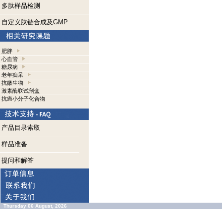
多肽样品检测
自定义肽链合成及GMP
肥胖
心血管
糖尿病
老年痴呆
抗微生物
激素酶联试剂盒
抗癌小分子化合物
产品目录索取
样品准备
提问和解答
Thursday 06 August, 2026