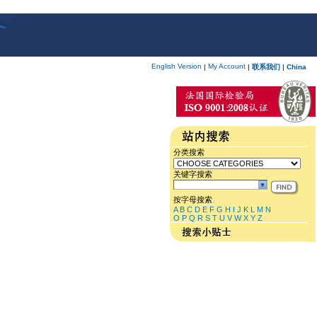
English Version
My Account
|
|
联系我们
|
China
分类搜索
关键字搜索
按字母搜索
A
B
C
D
E
F
G
H
I
J
K
L
M
N
O
P
Q
R
S
T
U
V
W
X
Y
Z