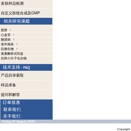
多肽样品检测
自定义肽链合成及GMP
肥胖
心血管
糖尿病
老年痴呆
抗微生物
激素酶联试剂盒
抗癌小分子化合物
产品目录索取
样品准备
提问和解答
Friday 07 August, 2026
Copyrigh