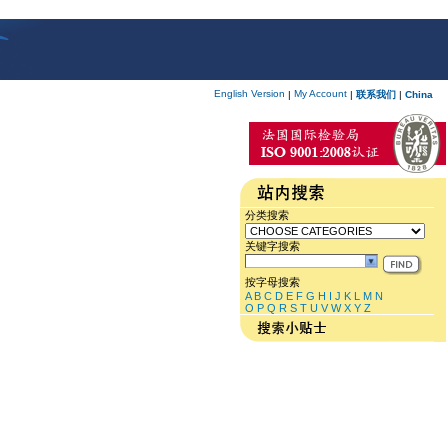
English Version
My Account
|
|
联系我们
|
China
分类搜索
关键字搜索
按字母搜索
A
B
C
D
E
F
G
H
I
J
K
L
M
N
O
P
Q
R
S
T
U
V
W
X
Y
Z