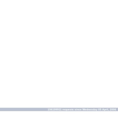
156199911 requests since Wednesday 05 April, 2006