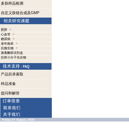
多肽样品检测
自定义肽链合成及GMP
肥胖
心血管
糖尿病
老年痴呆
抗微生物
激素酶联试剂盒
抗癌小分子化合物
产品目录索取
样品准备
提问和解答
Friday 07 August, 2026