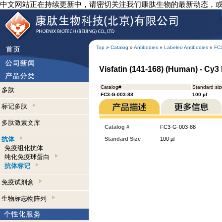
中文网站正在持续更新中，请密切关注我们康肽生物的最新动态，
Top
»
Catalog
»
Antibodies
»
Labeled Antibodies
»
FC
Visfatin (141-168) (Human) - Cy3
Catalog#
Standard siz
多肽
FC3-G-003-88
100 µl
标记多肽
多肽激素文库
Catalog #
FC3-G-003-88
抗体
Standard Size
100 µl
免疫组化抗体
纯化免疫球蛋白
抗体标记
免疫试剂盒
生物标志物阵列