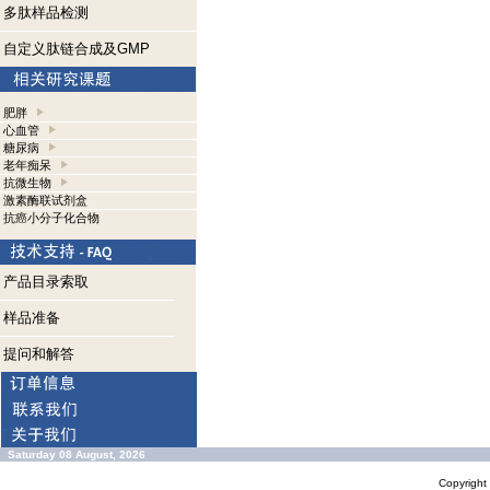
多肽样品检测
自定义肽链合成及GMP
肥胖
心血管
糖尿病
老年痴呆
抗微生物
激素酶联试剂盒
抗癌小分子化合物
产品目录索取
样品准备
提问和解答
Saturday 08 August, 2026
Copyrigh