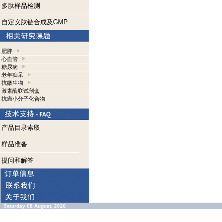
多肽样品检测
自定义肽链合成及GMP
肥胖
心血管
糖尿病
老年痴呆
抗微生物
激素酶联试剂盒
抗癌小分子化合物
产品目录索取
样品准备
提问和解答
Saturday 08 August, 2026