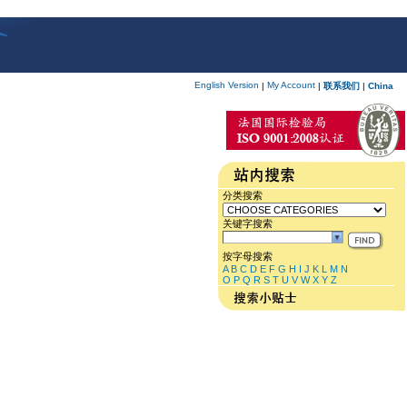
English Version
My Account
|
|
联系我们
|
China
分类搜索
关键字搜索
按字母搜索
A
B
C
D
E
F
G
H
I
J
K
L
M
N
O
P
Q
R
S
T
U
V
W
X
Y
Z