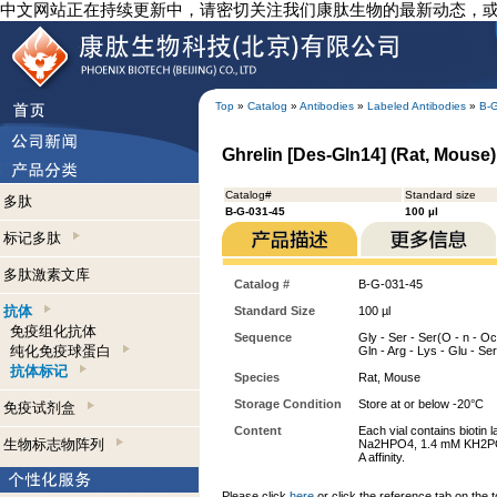
中文网站正在持续更新中，请密切关注我们康肽生物的最新动态，
Top
»
Catalog
»
Antibodies
»
Labeled Antibodies
»
B-
Ghrelin [Des-Gln14] (Rat, Mouse) 
Catalog#
Standard size
多肽
B-G-031-45
100 µl
标记多肽
多肽激素文库
Catalog #
B-G-031-45
抗体
Standard Size
100 µl
免疫组化抗体
Sequence
Gly - Ser - Ser(O - n - Oct
纯化免疫球蛋白
Gln - Arg - Lys - Glu - Ser
抗体标记
Species
Rat, Mouse
Storage Condition
Store at or below -20°C
免疫试剂盒
Content
Each vial contains bioti
生物标志物阵列
Na2HPO4, 1.4 mM KH2PO4,
A affinity.
Please click
here
or click the reference tab on the t