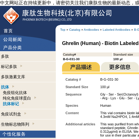
中文网站正在持续更新中，请密切关注我们康肽生物的最新动态，
Top
»
Catalog
»
Antibodies
»
Labeled Antibodies
»
B-
Ghrelin (Human) - Biotin Labeled
Catalog#
Standard size
多肽
B-G-031-30
100 µl
标记多肽
多肽激素文库
Catalog #
B-G-031-30
抗体
Standard Size
100 µl
免疫组化抗体
Sequence
Gly - Ser - Ser(Octanoyl) -
纯化免疫球蛋白
- Arg - Lys - Glu - Ser - L
抗体标记
Species
Human
Content
This vial contains biotin
免疫试剂盒
4.3mM Na2HPO4, 1.4mM 
生物标志物阵列
Additional articles
This was purified from wh
standard peptide, Ghrelin
0.312µg/ml) in ELISA. We
for use in their particul