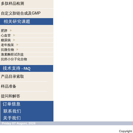
多肽样品检测
自定义肽链合成及GMP
肥胖
心血管
糖尿病
老年痴呆
抗微生物
激素酶联试剂盒
抗癌小分子化合物
产品目录索取
样品准备
提问和解答
Friday 07 August, 2026
Copyrigh