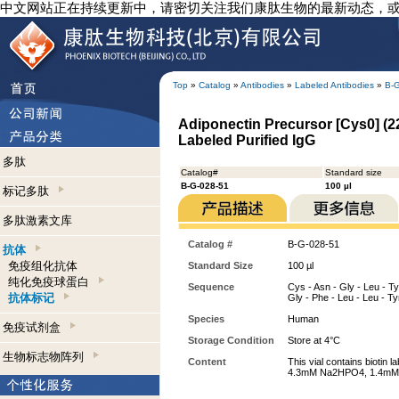
中文网站正在持续更新中，请密切关注我们康肽生物的最新动态，
Top
»
Catalog
»
Antibodies
»
Labeled Antibodies
»
B-
Adiponectin Precursor [Cys0] (22
Labeled Purified IgG
多肽
Catalog#
Standard size
B-G-028-51
100 µl
标记多肽
多肽激素文库
Catalog #
B-G-028-51
抗体
免疫组化抗体
Standard Size
100 µl
纯化免疫球蛋白
Sequence
Cys - Asn - Gly - Leu - Tyr
抗体标记
Gly - Phe - Leu - Leu - Ty
Species
Human
免疫试剂盒
Storage Condition
Store at 4°C
生物标志物阵列
Content
This vial contains biotin
4.3mM Na2HPO4, 1.4mM 