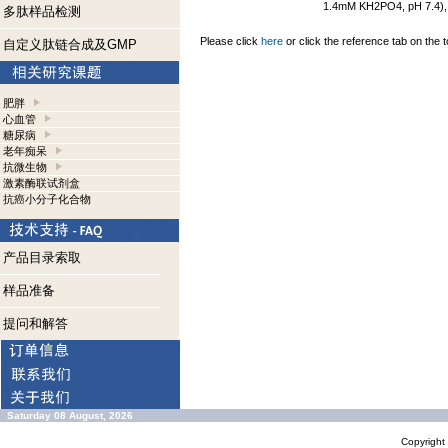
1.4mM KH2PO4, pH 7.4), w
多肽样品检测
Please click
here
or click the reference tab on the t
自定义肽链合成及GMP
肥胖
心血管
糖尿病
老年痴呆
抗微生物
激素酶联试剂盒
抗癌小分子化合物
产品目录索取
样品准备
提问和解答
Saturday 08 August, 2026
Copyrigh