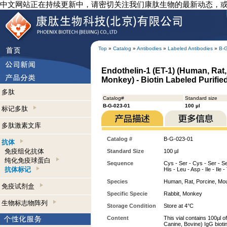
中文网站正在持续更新中，请密切关注我们康肽生物的最新动态，
Top
»
Catalog
»
Antibodies
»
Labeled Antibodies
»
B-
Endothelin-1 (ET-1) (Human, Rat,
Monkey) - Biotin Labeled Purifie
多肽
Catalog#
Standard size
B-G-023-01
100 µl
标记多肽
多肽激素文库
Catalog #
B-G-023-01
抗体
免疫组化抗体
Standard Size
100 µl
纯化免疫球蛋白
Sequence
Cys - Ser - Cys - Ser - Se
抗体标记
His - Leu - Asp - Ile - Ile -
Species
Human, Rat, Porcine, Mo
免疫试剂盒
Specific Specie
Rabbit, Monkey
生物标志物阵列
Storage Condition
Store at 4°C
Content
This vial contains 100µl o
Canine, Bovine) IgG bio