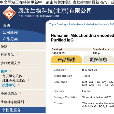
中文网站正在持续更新中，请密切关注我们康肽生物的最新动态，
Top
»
Catalog
»
Antibodies
»
Labeled Antibodies
»
B-
Humanin, Mitochondria-encoded 
Purified IgG
多肽
Catalog#
Standard size
B-G-018-25
100 µl
标记多肽
多肽激素文库
Catalog #
B-G-018-25
抗体
免疫组化抗体
Standard Size
100 µl
纯化免疫球蛋白
Sequence
Met - Ala - Pro - Arg - Gly
抗体标记
Met - Asp - Leu - Pro - Va
Species
Human
免疫试剂盒
Storage Condition
Store at or below -20°C
生物标志物阵列
Content
This vial contains biotin
4.3mM Na2HPO4, 1.4mM 