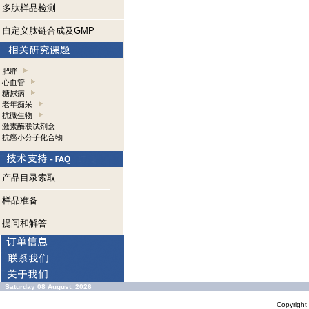
多肽样品检测
自定义肽链合成及GMP
肥胖
心血管
糖尿病
老年痴呆
抗微生物
激素酶联试剂盒
抗癌小分子化合物
产品目录索取
样品准备
提问和解答
Saturday 08 August, 2026
Copyrigh