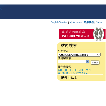
English Version
My Account
|
|
联系我们
|
China
分类搜索
关键字搜索
按字母搜索
A
B
C
D
E
F
G
H
I
J
K
L
M
N
O
P
Q
R
S
T
U
V
W
X
Y
Z