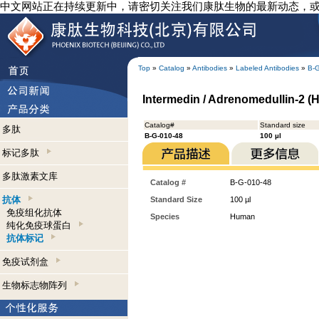
中文网站正在持续更新中，请密切关注我们康肽生物的最新动态，
Top
»
Catalog
»
Antibodies
»
Labeled Antibodies
»
B-
Intermedin / Adrenomedullin-2 (H
Catalog#
Standard size
多肽
B-G-010-48
100 µl
标记多肽
多肽激素文库
Catalog #
B-G-010-48
抗体
Standard Size
100 µl
免疫组化抗体
Species
Human
纯化免疫球蛋白
抗体标记
免疫试剂盒
生物标志物阵列