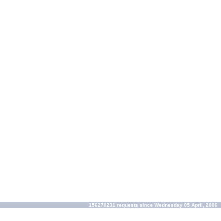
156270231 requests since Wednesday 05 April, 2006