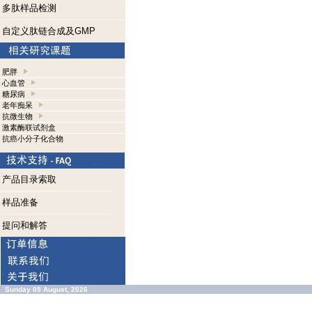
多肽样品检测
自定义肽链合成及GMP
肥胖
心血管
糖尿病
老年痴呆
抗微生物
激素酶联试剂盒
抗癌小分子化合物
产品目录索取
样品准备
提问和解答
Sunday 09 August, 2026