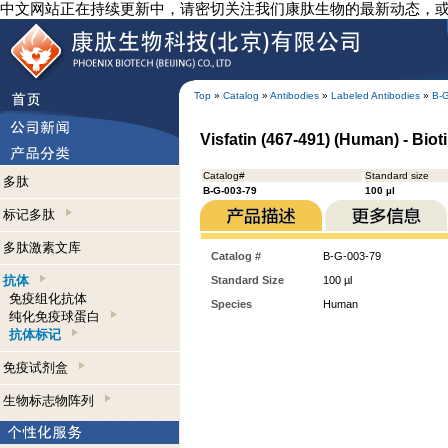
中文网站正在持续更新中，请密切关注我们康肽生物的最新动态，
Top
»
Catalog
»
Antibodies
»
Labeled Antibodies
»
B-
Visfatin (467-491) (Human) - Biot
Catalog#
Standard size
多肽
B-G-003-79
100 µl
标记多肽
多肽激素文库
Catalog #
B-G-003-79
抗体
Standard Size
100 µl
免疫组化抗体
Species
Human
纯化免疫球蛋白
抗体标记
免疫试剂盒
生物标志物阵列