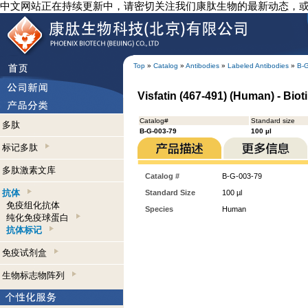
中文网站正在持续更新中，请密切关注我们康肽生物的最新动态，
Top
»
Catalog
»
Antibodies
»
Labeled Antibodies
»
B-
Visfatin (467-491) (Human) - Biot
Catalog#
Standard size
多肽
B-G-003-79
100 µl
标记多肽
多肽激素文库
Catalog #
B-G-003-79
抗体
Standard Size
100 µl
免疫组化抗体
Species
Human
纯化免疫球蛋白
抗体标记
免疫试剂盒
生物标志物阵列