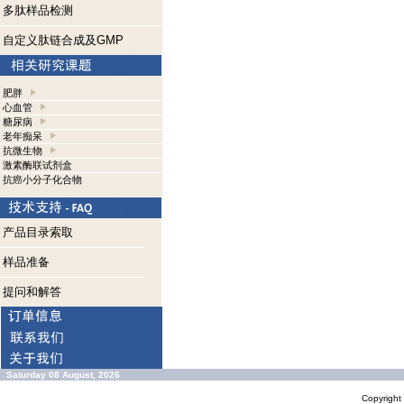
多肽样品检测
自定义肽链合成及GMP
肥胖
心血管
糖尿病
老年痴呆
抗微生物
激素酶联试剂盒
抗癌小分子化合物
产品目录索取
样品准备
提问和解答
Saturday 08 August, 2026
Copyrigh