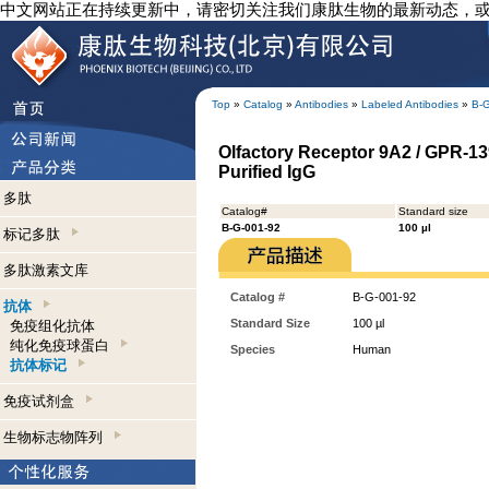
中文网站正在持续更新中，请密切关注我们康肽生物的最新动态，
Top
»
Catalog
»
Antibodies
»
Labeled Antibodies
»
B-
Olfactory Receptor 9A2 / GPR-13
Purified IgG
多肽
Catalog#
Standard size
B-G-001-92
100 µl
标记多肽
多肽激素文库
Catalog #
B-G-001-92
抗体
Standard Size
100 µl
免疫组化抗体
纯化免疫球蛋白
Species
Human
抗体标记
免疫试剂盒
生物标志物阵列