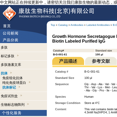
中文网站正在持续更新中，请密切关注我们康肽生物的最新动态，
Top
»
Catalog
»
Antibodies
»
Labeled Antibodies
»
B-
Growth Hormone Secretagogue Re
Biotin Labeled Purified IgG
多肽
Catalog#
Standard size
B-G-001-61
100 µl
标记多肽
多肽激素文库
Catalog #
B-G-001-61
抗体
免疫组化抗体
Standard Size
100 µl
纯化免疫球蛋白
Sequence
Gly - Asp - Ala - Val - Val 
抗体标记
Thr - Val - Lys - Met - Leu
- Ala - Gly - Pro - Ile - L
免疫试剂盒
Species
Human
Storage Condition
Store at 4°C
生物标志物阵列
Content
This vial contains biotin
4.3mM Na2HPO4, 1.4mM KH