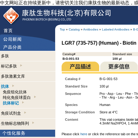
中文网站正在持续更新中，请密切关注我们康肽生物的最新动态，
Top
»
Catalog
»
Antibodies
»
Labeled Antibodies
»
B-
LGR7 (735-757) (Human) - Biotin 
Catalog#
Standard size
多肽
B-G-001-53
100 µl
标记多肽
多肽激素文库
Catalog #
B-G-001-53
抗体
Standard Size
100 µl
免疫组化抗体
Sequence
Pro - Asp - Leu - Phe - Thr
纯化免疫球蛋白
- Thr - Arg - Leu - Asn - S
抗体标记
Species
Human
Storage Condition
Store at 4°C
免疫试剂盒
Content
This vial contains biotin
生物标志物阵列
4.3mM Na2HPO4, 1.4mM 
Please click
here
or click the reference tab on the t