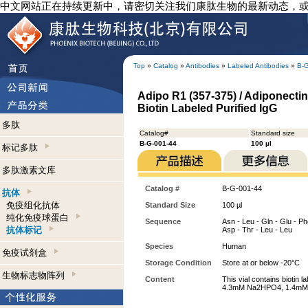
中文网站正在持续更新中，请密切关注我们康肽生物的最新动态，
Top
»
Catalog
»
Antibodies
»
Labeled Antibodies
»
B-
Adipo R1 (357-375) / Adiponectin
Biotin Labeled Purified IgG
多肽
Catalog#
Standard size
B-G-001-44
100 µl
标记多肽
多肽激素文库
Catalog #
B-G-001-44
抗体
免疫组化抗体
Standard Size
100 µl
纯化免疫球蛋白
Sequence
Asn - Leu - Gln - Glu - Phe
抗体标记
Asp - Thr - Leu - Leu
Species
Human
免疫试剂盒
Storage Condition
Store at or below -20°C
生物标志物阵列
Content
This vial contains biotin
4.3mM Na2HPO4, 1.4mM KH