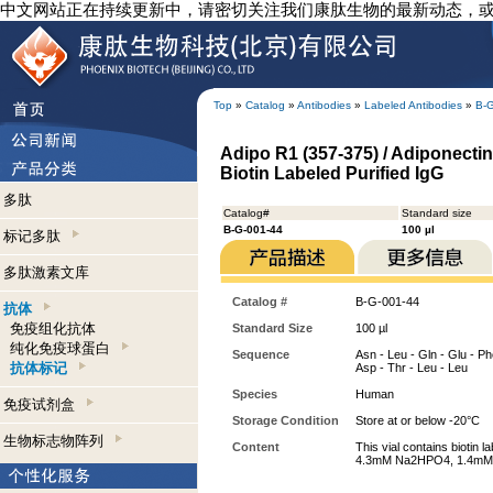
中文网站正在持续更新中，请密切关注我们康肽生物的最新动态，
Top
»
Catalog
»
Antibodies
»
Labeled Antibodies
»
B-
Adipo R1 (357-375) / Adiponectin
Biotin Labeled Purified IgG
多肽
Catalog#
Standard size
B-G-001-44
100 µl
标记多肽
多肽激素文库
Catalog #
B-G-001-44
抗体
免疫组化抗体
Standard Size
100 µl
纯化免疫球蛋白
Sequence
Asn - Leu - Gln - Glu - Phe
抗体标记
Asp - Thr - Leu - Leu
Species
Human
免疫试剂盒
Storage Condition
Store at or below -20°C
生物标志物阵列
Content
This vial contains biotin
4.3mM Na2HPO4, 1.4mM KH