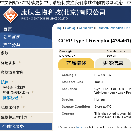
中文网站正在持续更新中，请密切关注我们康肽生物的最新动态，
Top
»
Catalog
»
Antibodies
»
Labeled Antibodies
»
B-
CGRP Type 1 Receptor (436-461) 
Catalog#
Standard size
多肽
B-G-001-37
100 µl
标记多肽
多肽激素文库
Catalog #
B-G-001-37
抗体
Standard Size
100 µl
免疫组化抗体
Sequence
Cys - Pro - Ser - Glu - His 
纯化免疫球蛋白
Val - Leu - Leu - Lys - Pro
抗体标记
Species
Human
Storage Condition
Store at 4°C
免疫试剂盒
Content
This vial contains biotin
生物标志物阵列
4.3mM Na2HPO4, 1.4mM KH
Please click
here
or click the reference tab on the t