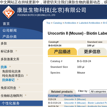
中文网站正在持续更新中，请密切关注我们康肽生物的最新动态，
Top
»
Catalog
»
Antibodies
»
Labeled Antibodies
»
B-
Urocortin II (Mouse) - Biotin Lab
Catalog#
Standard size
多肽
B-G-019-24
100 µl
标记多肽
多肽激素文库
Catalog #
B-G-019-24
抗体
Standard Size
100 µl
免疫组化抗体
Species
Mouse
纯化免疫球蛋白
抗体标记
免疫试剂盒
Filter by :
生物标志物阵列
Catalog# -
Product Name -
019-24
Urocortin II (Mouse)
B-G-019-24
Urocortin II (Mouse) - Biotin Labeled P
H-019-24
Urocortin II (Mouse) - Antibody for Im