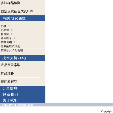
多肽样品检测
自定义肽链合成及GMP
肥胖
心血管
糖尿病
老年痴呆
抗微生物
激素酶联试剂盒
抗癌小分子化合物
产品目录索取
样品准备
提问和解答
Saturday 08 August, 2026
Copyrigh