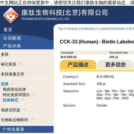
中文网站正在持续更新中，请密切关注我们康肽生物的最新动态，
Top
»
Catalog
»
Antibodies
»
Labeled Antibodies
»
B-
CCK-33 (Human) - Biotin Labeled
Catalog#
Standard size
多肽
B-G-069-02
100 µl
标记多肽
多肽激素文库
Catalog #
B-G-069-02
抗体
Standard Size
100 µl
免疫组化抗体
Sequence
Lys - Ala - Pro - Ser - Gly 
纯化免疫球蛋白
Asp - Pro - Ser - His - Arg
Met - Asp - Phe - NH2
抗体标记
Species
Human
免疫试剂盒
生物标志物阵列