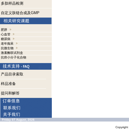
多肽样品检测
自定义肽链合成及GMP
肥胖
心血管
糖尿病
老年痴呆
抗微生物
激素酶联试剂盒
抗癌小分子化合物
产品目录索取
样品准备
提问和解答
Friday 07 August, 2026
Copyrigh