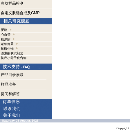
多肽样品检测
自定义肽链合成及GMP
肥胖
心血管
糖尿病
老年痴呆
抗微生物
激素酶联试剂盒
抗癌小分子化合物
产品目录索取
样品准备
提问和解答
Saturday 08 August, 2026
Copyrigh