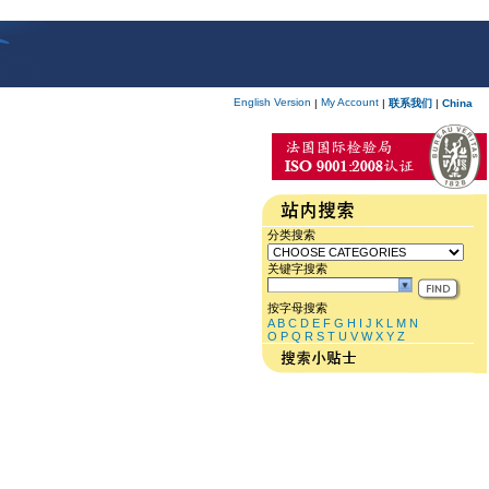
English Version
My Account
|
|
联系我们
|
China
分类搜索
关键字搜索
按字母搜索
A
B
C
D
E
F
G
H
I
J
K
L
M
N
O
P
Q
R
S
T
U
V
W
X
Y
Z