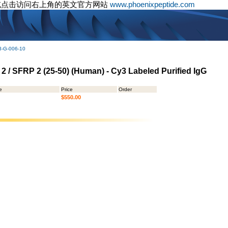
或点击访问右上角的英文官方网站
www.phoenixpeptide.com
3-G-006-10
n 2 / SFRP 2 (25-50) (Human) - Cy3 Labeled Purified IgG
e
Price
Order
$550.00