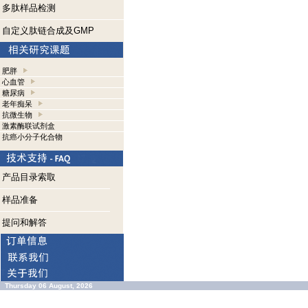
多肽样品检测
自定义肽链合成及GMP
肥胖
心血管
糖尿病
老年痴呆
抗微生物
激素酶联试剂盒
抗癌小分子化合物
产品目录索取
样品准备
提问和解答
Thursday 06 August, 2026