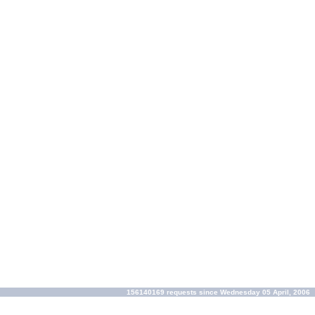
156140169 requests since Wednesday 05 April, 2006