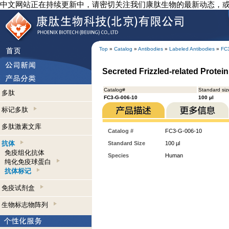
中文网站正在持续更新中，请密切关注我们康肽生物的最新动态，
Top
»
Catalog
»
Antibodies
»
Labeled Antibodies
»
FC
Secreted Frizzled-related Protei
Catalog#
Standard siz
多肽
FC3-G-006-10
100 µl
标记多肽
多肽激素文库
Catalog #
FC3-G-006-10
抗体
Standard Size
100 µl
免疫组化抗体
Species
Human
纯化免疫球蛋白
抗体标记
免疫试剂盒
生物标志物阵列