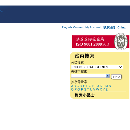
English Version
My Account
|
|
联系我们
|
China
分类搜索
关键字搜索
按字母搜索
A
B
C
D
E
F
G
H
I
J
K
L
M
N
O
P
Q
R
S
T
U
V
W
X
Y
Z