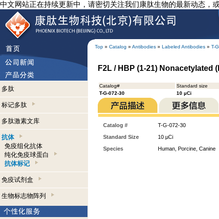
中文网站正在持续更新中，请密切关注我们康肽生物的最新动态，
Top
»
Catalog
»
Antibodies
»
Labeled Antibodies
»
T-G
F2L / HBP (1-21) Nonacetylated (
Catalog#
Standard size
多肽
T-G-072-30
10 µCi
标记多肽
多肽激素文库
Catalog #
T-G-072-30
抗体
Standard Size
10 µCi
免疫组化抗体
Species
Human, Porcine, Canine
纯化免疫球蛋白
抗体标记
免疫试剂盒
生物标志物阵列