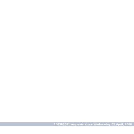
156306081 requests since Wednesday 05 April, 2006