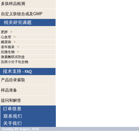
多肽样品检测
自定义肽链合成及GMP
肥胖
心血管
糖尿病
老年痴呆
抗微生物
激素酶联试剂盒
抗癌小分子化合物
产品目录索取
样品准备
提问和解答
Sunday 09 August, 2026