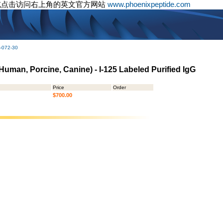
或点击访问右上角的英文官方网站
www.phoenixpeptide.com
-072-30
Human, Porcine, Canine) - I-125 Labeled Purified IgG
Price
Order
$700.00