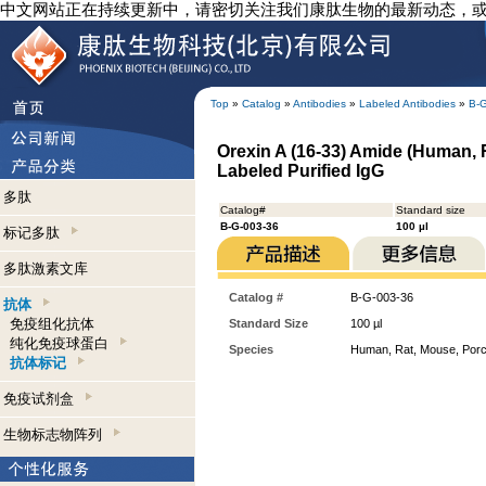
中文网站正在持续更新中，请密切关注我们康肽生物的最新动态，
Top
»
Catalog
»
Antibodies
»
Labeled Antibodies
»
B-
Orexin A (16-33) Amide (Human, R
Labeled Purified IgG
多肽
Catalog#
Standard size
B-G-003-36
100 µl
标记多肽
多肽激素文库
Catalog #
B-G-003-36
抗体
免疫组化抗体
Standard Size
100 µl
纯化免疫球蛋白
Species
Human, Rat, Mouse, Porc
抗体标记
免疫试剂盒
生物标志物阵列