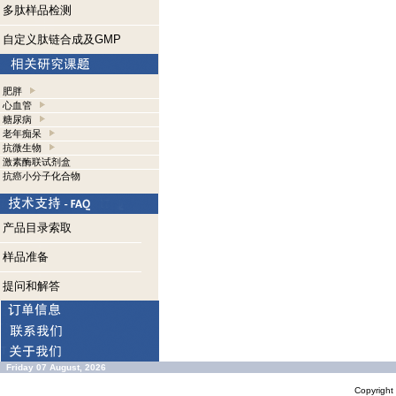
多肽样品检测
自定义肽链合成及GMP
肥胖
心血管
糖尿病
老年痴呆
抗微生物
激素酶联试剂盒
抗癌小分子化合物
产品目录索取
样品准备
提问和解答
Friday 07 August, 2026
Copyrigh