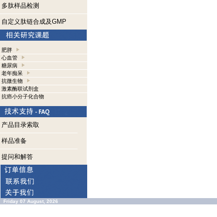
多肽样品检测
自定义肽链合成及GMP
肥胖
心血管
糖尿病
老年痴呆
抗微生物
激素酶联试剂盒
抗癌小分子化合物
产品目录索取
样品准备
提问和解答
Friday 07 August, 2026