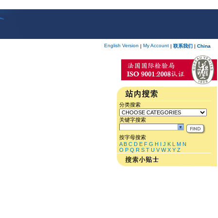
English Version
My Account
|
|
联系我们
|
China
分类搜索
关键字搜索
按字母搜索
A
B
C
D
E
F
G
H
I
J
K
L
M
N
O
P
Q
R
S
T
U
V
W
X
Y
Z