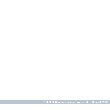
156202264 requests since Wednesday 05 April, 2006