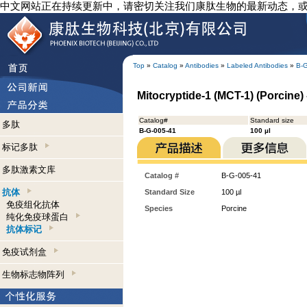
中文网站正在持续更新中，请密切关注我们康肽生物的最新动态，
Top
»
Catalog
»
Antibodies
»
Labeled Antibodies
»
B-
Mitocryptide-1 (MCT-1) (Porcine) 
Catalog#
Standard size
多肽
B-G-005-41
100 µl
标记多肽
多肽激素文库
Catalog #
B-G-005-41
抗体
Standard Size
100 µl
免疫组化抗体
Species
Porcine
纯化免疫球蛋白
抗体标记
免疫试剂盒
生物标志物阵列