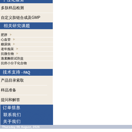
多肽样品检测
自定义肽链合成及GMP
肥胖
心血管
糖尿病
老年痴呆
抗微生物
激素酶联试剂盒
抗癌小分子化合物
产品目录索取
样品准备
提问和解答
Thursday 06 August, 2026