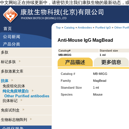
中文网站正在持续更新中，请密切关注我们康肽生物的最新动态，
Top
»
Catalog
»
Antibodies
»
Purified lgG
»
Other Purif
Anti-Mouse IgG MagBead
Catalog#
Standard size
多肽
MB-MIGG
1 ml
标记多肽
多肽激素文库
Catalog #
MB-MIGG
抗体
Family
MagBead
免疫组化抗体
Standard Size
1 ml
纯化免疫球蛋白
Species
Mouse
Other Purified antibodies
抗体标记
免疫试剂盒
生物标志物阵列