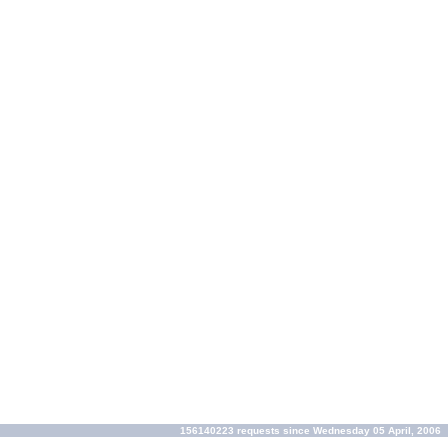
156140223 requests since Wednesday 05 April, 2006