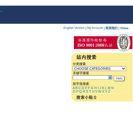
English Version
My Account
|
|
联系我们
|
China
分类搜索
关键字搜索
按字母搜索
A
B
C
D
E
F
G
H
I
J
K
L
M
N
O
P
Q
R
S
T
U
V
W
X
Y
Z