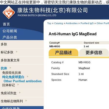
中文网站正在持续更新中，请密切关注我们康肽生物的最新动态，
Top
»
Catalog
»
Antibodies
»
Purified lgG
»
Other Purif
Anti-Human IgG MagBead
Catalog#
Standard size
多肽
MB-HIGG
1 ml
标记多肽
多肽激素文库
Catalog #
MB-HIGG
抗体
Family
MagBead
免疫组化抗体
Standard Size
1 ml
纯化免疫球蛋白
Species
Human
Other Purified antibodies
抗体标记
免疫试剂盒
生物标志物阵列