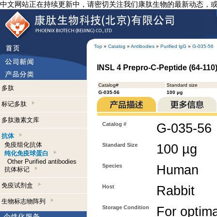
中文网站正在持续更新中，请密切关注我们康肽生物的最新动态，
Top
»
Catalog
»
Antibodies
»
Purified lgG
»
G-035-56
INSL 4 Prepro-C-Peptide (64-110)
Catalog#
Standard size
多肽
G-035-56
100 µg
标记多肽
多肽激素文库
Catalog #
G-035-56
抗体
免疫组化抗体
Standard Size
100 µg
纯化免疫球蛋白
Other Purified antibodies
Species
Human
抗体标记
免疫试剂盒
Host
Rabbit
生物标志物阵列
Storage Condition
For optima