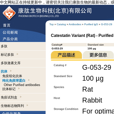
中文网站正在持续更新中，请密切关注我们康肽生物的最新动态，
Top
»
Catalog
»
Antibodies
»
Purified lgG
»
G-053-29
Catestatin Variant (Rat) - Purifie
Catalog#
Standard size
多肽
G-053-29
100 µg
标记多肽
多肽激素文库
Catalog #
G-053-29
抗体
免疫组化抗体
Standard Size
100 µg
纯化免疫球蛋白
Other Purified antibodies
Species
Rat
抗体标记
免疫试剂盒
Host
Rabbit
生物标志物阵列
Storage Condition
For optima